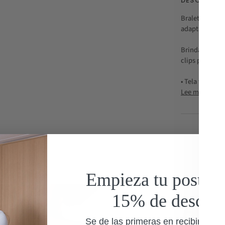
DESCRIPCI
Bralette de lac
adapta cómod
Brinda soporte
clips permite 
• Tela texturiz
Lee mas
Empieza tu postpar
15% de desceu
Se de las primeras en recibir nue