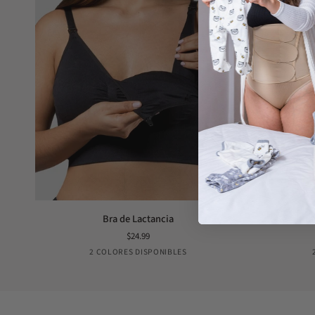
Bra
Bra
Bra de Lactancia
Bra
de
de
$24.99
Lactancia
Bombeo
Black
Nude
2 COLORES DISPONIBLES
Manos
Libres