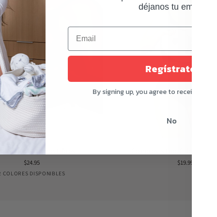
déjanos tu email.
Regístrate.
By signing up, you agree to receive emai
No
Compresas
 de Bombeo Manos Libres
Compresas Frío/Calor para L
Frío/Calor
$24.95
$19.99
para
Black
Nude
2 COLORES DISPONIBLES
Lactancia