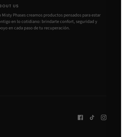
BOUT US
n Misty Phases creamos productos pensados para estar
ntigo en lo cotidiano: brindarte confort, seguridad y
oyo en cada paso de tu recuperación.