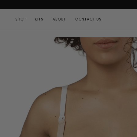
Ir
directamente
al
SHOP
KITS
ABOUT
CONTACT US
contenido