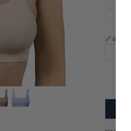
−
Guía de ta
Más opciones 